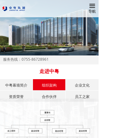
끀
首页
导航
走进中粤
新闻中心
工程案例
0755-86728961
服务热线：
产品与技术
走进中粤
生产基地
中粤幕墙简介
组织架构
企业文化
人才招聘
资质荣誉
合作伙伴
员工之家
联系我们