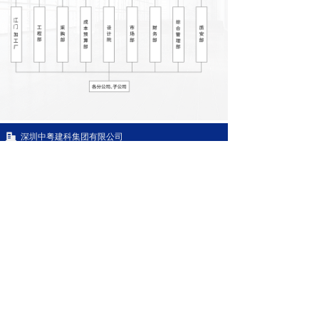
深圳中粤建科集团有限公司
广东省深圳市龙华区福龙路恒大时尚慧谷大厦7栋E区
14层
0755-86728961
zygroup@zhong-yue.com.cn
版权所有 ©
深圳中粤建科集团有限公司
粤ICP备19160541号
粤公网安备44030902002990号
本网站由阿里云提供云计算及安全服务
Powered by 万网